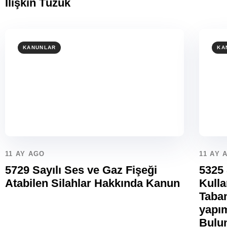
İlişkin Tüzük
KANUNLAR
KA
11 AY AGO
11 AY 
5729 Sayılı Ses ve Gaz Fişeği
5325 
Atabilen Silahlar Hakkında Kanun
Kulla
Taban
yapım
Bulu