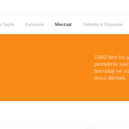
a Sayfa
Kurumsal
Mevzuat
Haberler & Duyurular
1992’den bu 
piroteknik sek
teknoloji ve sü
öncü dernek.