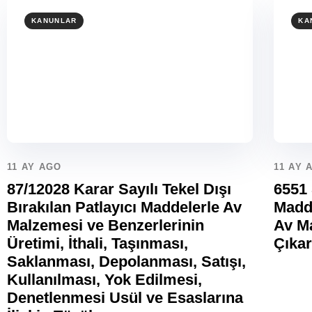
KANUNLAR
KA
11 AY AGO
11 AY 
87/12028 Karar Sayılı Tekel Dışı
6551 
Bırakılan Patlayıcı Maddelerle Av
Madde
Malzemesi ve Benzerlerinin
Av M
Üretimi, İthali, Taşınması,
Çıka
Saklanması, Depolanması, Satışı,
Kullanılması, Yok Edilmesi,
Denetlenmesi Usül ve Esaslarına