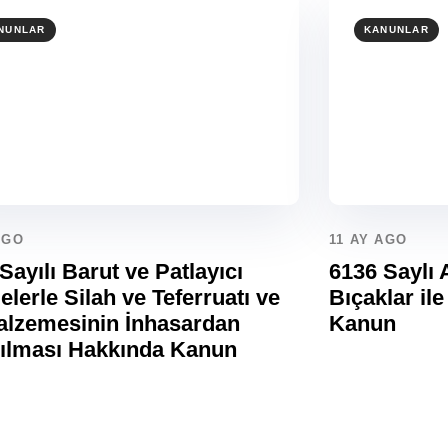
NUNLAR
KANUNLAR
AGO
11 AY AGO
Sayılı Barut ve Patlayıcı
6136 Saylı A
lerle Silah ve Teferruatı ve
Bıçaklar il
alzemesinin İnhasardan
Kanun
rılması Hakkında Kanun