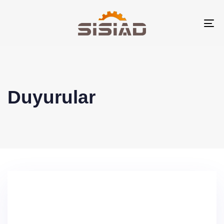
To
na
Duyurular